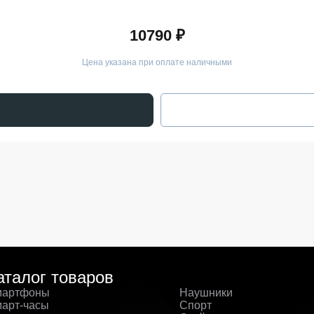
10790 ₽
Цена указана при оплате наличными
аталог товаров
артфоны
Наушники
арт-часы
Спорт