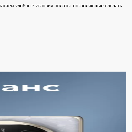
едлагаем удобные условия оплаты, позволяющие сделать
 корзину и оформите заявку — купить Mac Mini в
в Белгороде
ии. Среди ассортимента, как новинки рынка, так и
тствует стандартам качества. Вы можете выбрать и
ой ценой.
держиваем актуальность информации, касающейся цен и
и экономят своё время. Преимущества покупки у нас:
инками рынка и оперативно добавляем их в каталог.
обновляется в режиме реального времени.
сайте прозрачны и соответствуют итоговой сумме при
ассортиментам с рассрочкой. При необходимости можно
тает ежедневно и доставляет заказы по всему