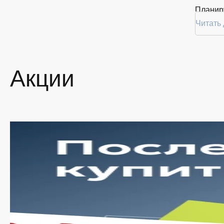
Планиру
покупку
Читать
Белгоро
Ассо
Акции
На наше
провере
заказат
Мы пос
наличия
Ши
По
Вы
оф
Уд
ут
Оп