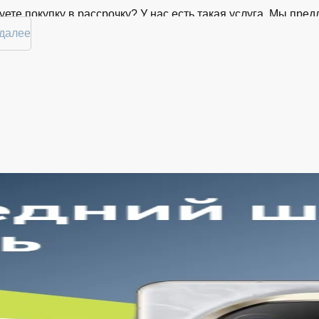
ете покупку в рассрочку? У нас есть такая услуга. Мы пр
 комфортной. Просто выберите нужную позицию, добавьте в
 далее
де вы сможете в кратчайшие сроки.
ртимент Mac Mini в магазине iSpace 
й торговой платформе представлен широкий выбор продукц
нные временем модели. Каждый продукт в каталоге соотве
ь Mac Mini в Белгороде в удобной конфигурации и с доступн
тоянно обновляем ассортимент, отслеживаем наличие, под
. Благодаря этому клиенты получают лучшие предложения 
рокий выбор с регулярным обновлением. Мы следим за нов
дтверждённое наличие на складе. Информация о наличии 
годная цена Mac Mini без скрытых комиссий. Все цены на 
ормлении заказа.
обная оплата с возможностью оформлять покупки по всем 
очнить детали по рассрочке прямо в карточке товара.
еративная доставка по Белгороду. Курьерская служба рабо