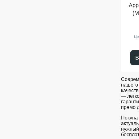
App
(M
Це
В
Соврем
нашего 
качеств
— легк
гаранти
прямо д
Покупат
актуаль
нужный
бесплат