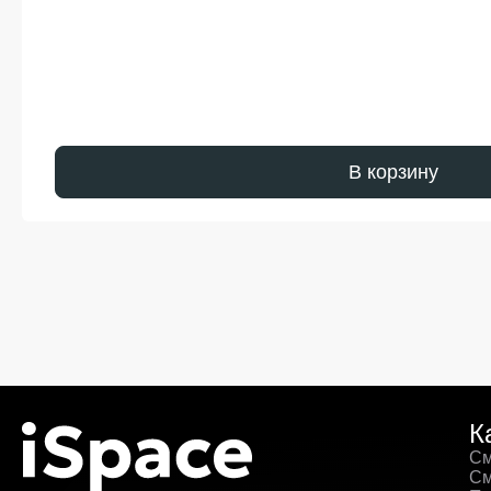
В корзину
К
См
См