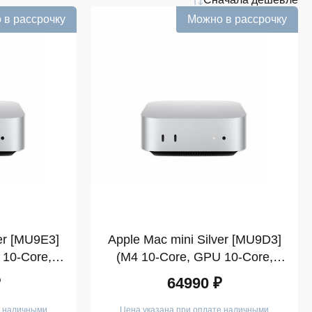
 в рассрочку
Можно в рассрочку
er [MU9E3]
Apple Mac mini Silver [MU9D3]
 10-Core,
(M4 10-Core, GPU 10-Core,
GB)
16GB, 256GB)
₽
64990 ₽
е наличными
Цена указана при оплате наличными