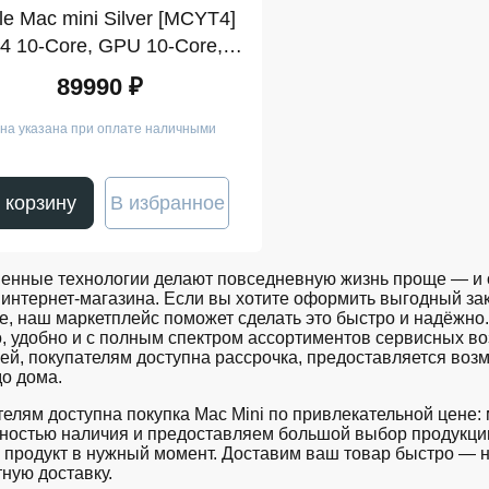
le Mac mini Silver [MCYT4]
4 10-Core, GPU 10-Core,
24GB, 512GB)
89990 ₽
на указана при оплате наличными
 корзину
В избранное
енные технологии делают повседневную жизнь проще — и о
интернет-магазина. Если вы хотите оформить выгодный зак
е, наш маркетплейс поможет сделать это быстро и надёжно.
о, удобно и с полным спектром ассортиментов сервисных 
ей, покупателям доступна рассрочка, предоставляется воз
о дома.
елям доступна покупка Mac Mini по привлекательной цене:
ностью наличия и предоставляем большой выбор продукции
 продукт в нужный момент. Доставим ваш товар быстро — 
ную доставку.