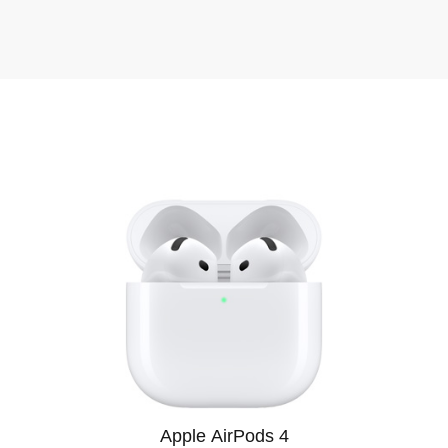
ддержка клиентов и бонусные предложения. Служба подде
просы до и после покупки. Постоянным клиентам доступн
гулярные акции и сезонные скидки. Мы часто проводим рас
новлениями на сайте и ассортиментом, чтобы не упустить
ограмма кредитования с простым оформлением. Оформить к
ловия прозрачные, а решение принимается быстро.
 ищете Mac Mini в Белгороде, обратите внимание на предл
 выбор, но и качественный сервис, который превращает пр
доставим нужный товар в кратчайшие сроки.
м ваше доверие и стремимся предложить лучший сервис. У
де через наш сайт и получайте качественный продукт с офи
ки максимально прозрачны, чтобы вы могли принимать реш
Apple AirPods 4