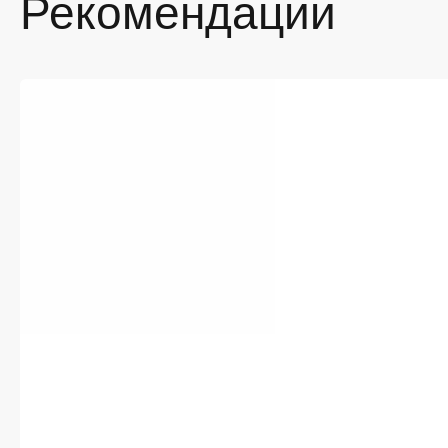
Рекомендации
По
во
Ре
об
Пр
Ус
Если вы
хороший
— и мы 
Мы цени
Белгоро
рассроч