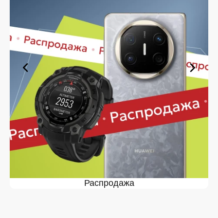
позволяющие сделать покупку комфортной. Просто
выберите нужную позицию, добавьте в корзину и
оформите заявку — купить Apple AirPods Pro 3 в
Белгороде вы сможете в кратчайшие сроки.
Ассортимент Apple AirPods Pro 3
в магазине iSpace в Белгороде
На нашей торговой платформе представлен широкий
выбор продукции. Среди ассортимента, как новинки
рынка, так и проверенные временем модели. Каждый
продукт в каталоге соответствует стандартам
качества. Вы можете выбрать и заказать Apple
AirPods Pro 3 в Белгороде в удобной конфигурации и с
доступной ценой.
Мы постоянно обновляем ассортимент, отслеживаем
наличие, поддерживаем актуальность информации,
касающейся цен и наличия. Благодаря этому клиенты
получают лучшие предложения и экономят своё
Распродажа
время. Преимущества покупки у нас:
Широкий выбор с регулярным обновлением. Мы
следим за новинками рынка и оперативно