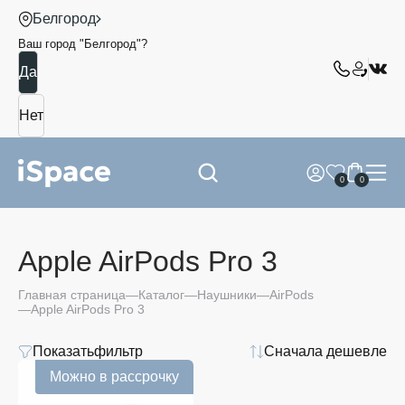
Белгород
Ваш город "
Белгород
"?
0
0
Apple AirPods Pro 3
Apple
Главная страница
Каталог
Наушники
AirPods
AirPods
Apple AirPods Pro 3
Pro 3
Показать
фильтр
Сначала дешевле
Модель
Можно в рассрочку