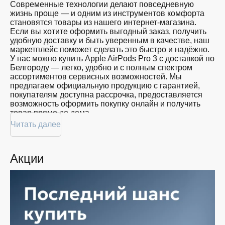
Современные технологии делают повседневную
жизнь проще — и одним из инструментов комфорта
становятся товары из нашего интернет-магазина.
Если вы хотите оформить выгодный заказ, получить
удобную доставку и быть уверенным в качестве, наш
маркетплейс поможет сделать это быстро и надёжно.
У нас можно купить Apple AirPods Pro 3 с доставкой по
Белгороду — легко, удобно и с полным спектром
ассортиментов сервисных возможностей. Мы
предлагаем официальную продукцию с гарантией,
покупателям доступна рассрочка, предоставляется
возможность оформить покупку онлайн и получить
товар прямо до дома.
Читать далее
Покупателям доступна покупка Apple AirPods Pro 3 по
привлекательной цене: мы регулярно обновляем
ассортимент, следим за актуальностью наличия и
Акции
предоставляем большой выбор продукции. В нашем
магазине в Белгороде вы всегда найдёте нужный
продукт в нужный момент. Доставим ваш товар
быстро — независимо от объема, с возможностью
выполнить бесплатную доставку.
Планируете покупку в рассрочку? У нас есть такая
услуга. Мы предлагаем удобные условия оплаты,