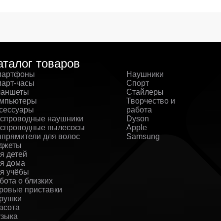
аталог товаров
артфоны
Наушники
арт-часы
Спорт
аншеты
Стайлеры
мпьютеры
Творчество и
сессуары
работа
спроводные наушники
Dyson
спроводные пылесосы
Apple
прямители для волос
Samsung
джеты
я детей
я дома
я учёбы
бота о близких
ровые приставки
рушки
асота
зыка