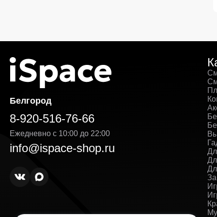
К
См
См
Пл
Ко
Белгород
Ак
8-920-516-76-66
Бе
Бе
Ежедневно с 10:00 до 22:00
Вы
Га
info@ispace-shop.ru
Дл
Дл
Дл
За
Иг
Иг
Кр
Му