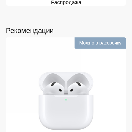
Распродажа
касающейся цен и наличия. Благодаря этому клиенты
получают лучшие предложения и экономят своё
время. Преимущества покупки у нас:
Широкий выбор с регулярным обновлением. Мы
следим за новинками рынка и оперативно
Рекомендации
добавляем их в каталог.
Можно в рассрочку
Подтверждённое наличие на складе.
Информация о наличии обновляется в режиме
реального времени.
Выгодная цена Dyson Supersonic HD15 без
скрытых комиссий. Все цены на сайте
прозрачны и соответствуют итоговой сумме при
оформлении заказа.
Удобная оплата с возможностью оформлять
покупки по всем ассортиментам с рассрочкой.
При необходимости можно уточнить детали по
рассрочке прямо в карточке товара.
Оперативная доставка по Белгороду. Курьерская
служба работает ежедневно и доставляет заказы
по всему ассортименту магазина в кратчайшие